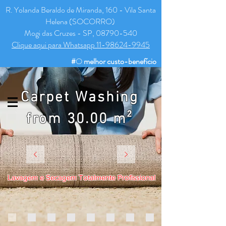
R. Yolanda Beraldo de Miranda, 160 - Vila Santa
Helena (SOCORRO)
Mogi das Cruzes - SP, 08790-540
Clique aqui para Whatsapp 11-98624-9945
#
O
melhor
custo-benefício
de Lavanderia de Mogi
!
Carpet Washing
from 30.00 m²
Lavagem e Secagem Totalmente Profissional