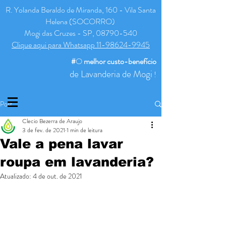
R. Yolanda Beraldo de Miranda, 160 - Vila Santa
Helena (SOCORRO)
Mogi das Cruzes - SP, 08790-540
Clique aqui para Whatsapp 11-98624-9945
#
O
melhor
custo-benefício
de Lavanderia de Mogi
!
Post
Clecio Bezerra de Araujo
3 de fev. de 2021
1 min de leitura
Vale a pena lavar
roupa em lavanderia?
Atualizado:
4 de out. de 2021