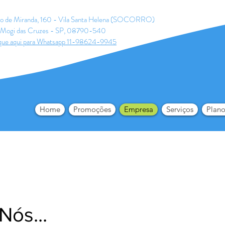
ldo de Miranda, 160 - Vila Santa Helena (SOCORRO)
Mogi das Cruzes - SP, 08790-540
que aqui para Whatsapp 11-98624-9945
Home
Promoções
Empresa
Serviços
Plano
Nós...