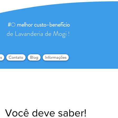
#
O
melhor
custo-benefício
de Lavanderia de Mogi
!
s
Contato
Blog
Informações
Você deve saber!