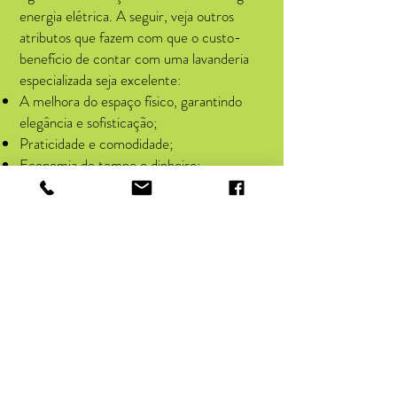
energia elétrica. A seguir, veja outros
atributos que fazem com que o custo-
benefício de contar com uma lavanderia
especializada seja excelente:
A melhora do espaço físico, garantindo
elegância e sofisticação;
Praticidade e comodidade;
Economia de tempo e dinheiro;
Pessoas com mais bem-estar, bem como a
melhora da qualidade de vida delas.
CONTE COM UMA LAVANDERIA
PARA TAPETES ESPECIALIZADA
Com expressivo reconhecimento em seu
ramo de atuação, a #1 Lavanderia Mogi das
Cruzes trabalha com foco na necessidade
específica de seus clientes. Entre em
contato agora mesmo e saiba mais.