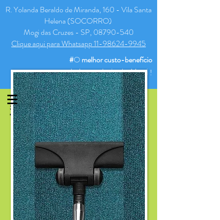
R. Yolanda Beraldo de Miranda, 160 - Vila Santa
Helena (SOCORRO)
Mogi das Cruzes - SP, 08790-540
Clique aqui para Whatsapp 11-98624-9945
#
O
melhor
custo-benefício
de Lavanderia de Mogi
!
SAIBA MAIS INFORMAÇÕES
SOBRE A LAVANDERIA PARA
TAPETES