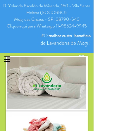
R. Yolanda Beraldo de Miranda, 160 - Vila Santa
Helena (SOCORRO)
Mogi das Cruzes - SP, 08790-540
Clique aqui para Whatsapp 11-98624-9945
#
O
melhor
custo-benefício
de Lavanderia de Mogi
!