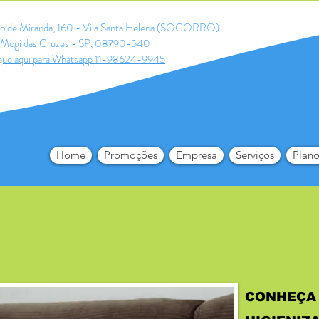
ldo de Miranda, 160 - Vila Santa Helena (SOCORRO)
Mogi das Cruzes - SP, 08790-540
que aqui para Whatsapp 11-98624-9945
Home
Promoções
Empresa
Serviços
Plano
CONHEÇA 