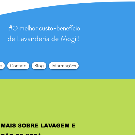
#
O
melhor
custo-benefício
de Lavanderia de Mogi
!
s
Contato
Blog
Informações
MAIS SOBRE LAVAGEM E