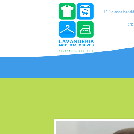
R. Yolanda Bera
Cli