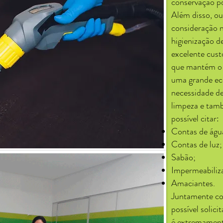
conservação po
Além disso, ou
consideração 
higienização d
excelente cus
que mantém o 
uma grande ec
necessidade d
limpeza e tamb
possível citar:
Contas de águ
Contas de luz;
Sabão;
Impermeabiliz
Amaciantes.
Juntamente co
possível solic
é extremamente