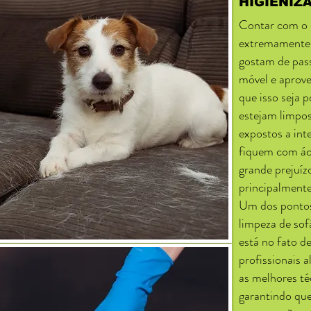
HIGIENIZ
Contar com o s
extremamente 
gostam de pass
móvel e aprove
que isso seja 
estejam limpos
expostos a in
fiquem com áca
grande prejuízo
principalmente
Um dos pontos
limpeza de so
está no fato de
profissionais 
as melhores té
garantindo qu