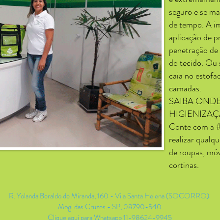
seguro e se m
de tempo. A i
aplicação de 
penetração de 
do tecido. Ou 
caia no estofa
camadas.
SAIBA OND
HIGIENIZAÇ
Conte com a #
realizar qualqu
de roupas, mó
cortinas.
R. Yolanda Beraldo de Miranda, 160 - Vila Santa Helena (SOCORRO)
Mogi das Cruzes - SP, 08790-540
Clique aqui para Whatsapp 11-98624-9945