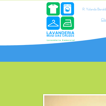
R. Yolanda Bera
Cli