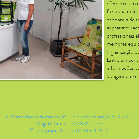
oferecem um e
faz a sua util
economia de t
expressivo rec
profissionais 
melhores equi
higienização qu
Entre em cont
informações so
lavagem que el
R. Yolanda Beraldo de Miranda, 160 - Vila Santa Helena (SOCORRO)
Mogi das Cruzes - SP, 08790-540
Clique aqui para Whatsapp 11-98624-9945