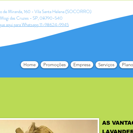
ldo de Miranda, 160 - Vila Santa Helena (SOCORRO)
Mogi das Cruzes - SP, 08790-540
que aqui para Whatsapp 11-98624-9945
Home
Promoções
Empresa
Serviços
Plano
AS VANTA
LAVANDER