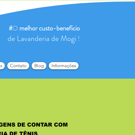
#
O
melhor
custo-benefício
de Lavanderia de Mogi
!
s
Contato
Blog
Informações
GENS DE CONTAR COM
IA DE TÊNIS