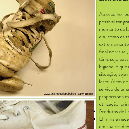
Ao escolher pe
possível ter g
momento de lav
dia, como os t
extremamente 
final no visua
tênis sujo pas
higiene, o qu
situação, sej
lazer. Além de
serviço de uma
proporciona m
utilização, pr
Produtos de l
Elimina a nece
em sua residên