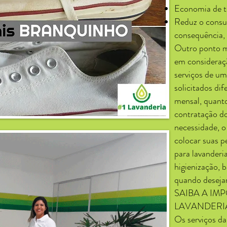
Economia de 
Reduz o consum
consequência, 
Outro ponto m
em consideraç
serviços de um
solicitados dif
mensal, quanto
contratação do
necessidade, o
colocar suas p
para lavanderi
higienização, 
quando desejar
SAIBA A I
LAVANDERIA
Os serviços da