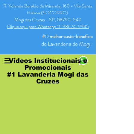
R. Yolanda Beraldo de Miranda, 160 - Vila Santa
Helena (SOCORRO)
Mogi das Cruzes - SP, 08790-540
Clique aqui para Whatsapp 11-98624-9945
#
O
melhor
custo-benefício
de Lavanderia de Mogi
!
Vídeos Institucionais e
Promocionais
#1 Lavanderia Mogi das
Cruzes