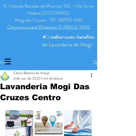
R. Yolanda Beraldo de Miranda, 160 - Vila Santa
Helena (SOCORRO)
Mogi das Cruzes - SP, 08790-540
Clique aqui para Whatsapp 11-98624-9945
#
O
melhor
custo-benefício
de Lavanderia de Mogi
!
Post
Clecio Bezerra de Araujo
4 de out. de 2022
1 min de leitura
Lavanderia Mogi Das
Cruzes Centro