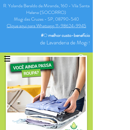
R. Yolanda Beraldo de Miranda, 160 - Vila Santa
Helena (SOCORRO)
Mogi das Cruzes - SP, 08790-540
Clique aqui para Whatsapp 11-98624-9945
#
O
melhor
custo-benefício
de Lavanderia de Mogi
!