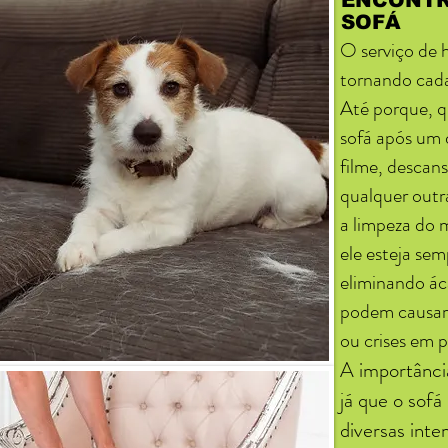
ENCONTR
SOFÁ
O serviço de 
tornando cada
Até porque, q
sofá após um d
filme, descans
qualquer outr
a limpeza do 
ele esteja se
eliminando ác
podem causar
ou crises em p
A importânci
já que o sofá
diversas inte