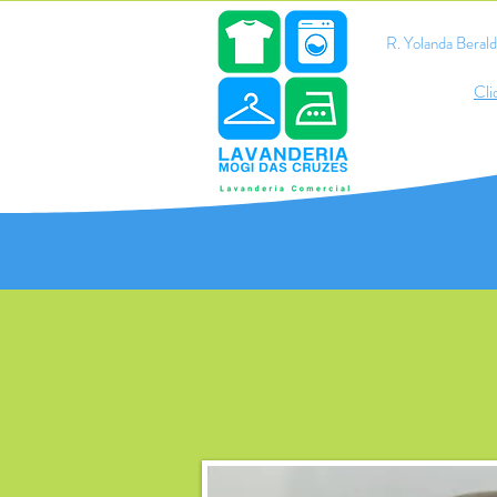
R. Yolanda Bera
Cli