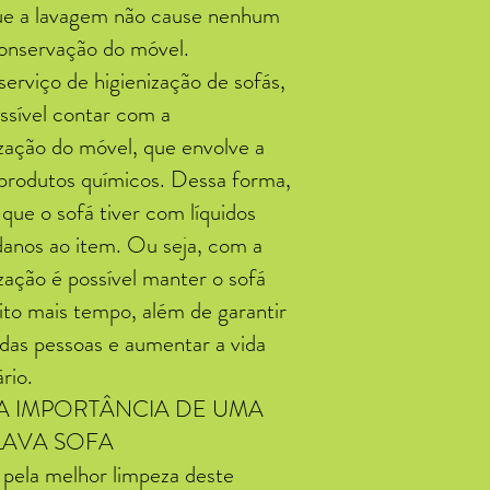
ue a lavagem não cause nenhum
onservação do móvel.
erviço de higienização de sofás,
sível contar com a
zação do móvel, que envolve a
 produtos químicos. Dessa forma,
que o sofá tiver com líquidos
danos ao item. Ou seja, com a
zação é possível manter o sofá
ito mais tempo, além de garantir
das pessoas e aumentar a vida
ário.
A IMPORTÂNCIA DE UMA
LAVA SOFA
ela melhor limpeza deste