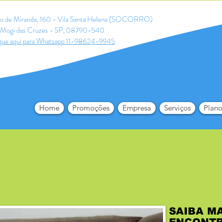
ldo de Miranda, 160 - Vila Santa Helena (SOCORRO)
Mogi das Cruzes - SP, 08790-540
que aqui para Whatsapp 11-98624-9945
Home
Promoções
Empresa
Serviços
Plano
SAIBA M