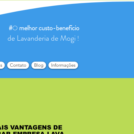
#
O
melhor
custo-benefício
de Lavanderia de Mogi
!
s
Contato
Blog
Informações
AIS VANTAGENS DE