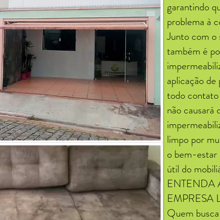
garantindo q
problema à c
Junto com o s
também é pos
impermeabili
aplicação de
todo contato 
não causará 
impermeabili
limpo por mu
o bem-estar 
útil do mobili
ENTENDA 
EMPRESA 
Quem busca p