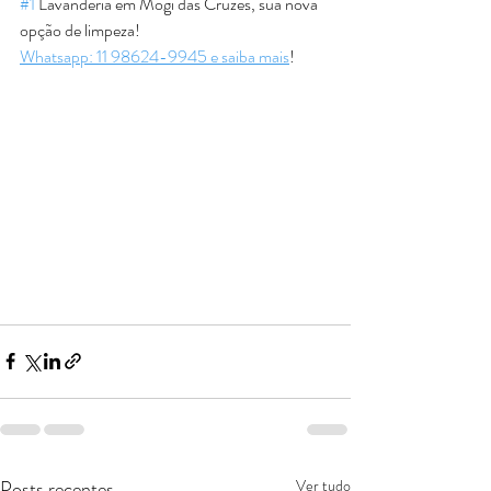
#1
 Lavanderia em Mogi das Cruzes, sua nova 
opção de limpeza!
Whatsapp: 11 98624-9945 e saiba mais
!
Posts recentes
Ver tudo