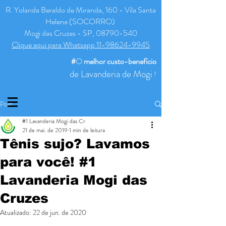
R. Yolanda Beraldo de Miranda, 160 - Vila Santa
Helena (SOCORRO)
Mogi das Cruzes - SP, 08790-540
Clique aqui para Whatsapp 11-98624-9945
#
O
melhor
custo-benefício
de Lavanderia de Mogi
!
Post
#1 Lavanderia Mogi das Cr
21 de mai. de 2019
1 min de leitura
Tênis sujo? Lavamos
para você! #1
Lavanderia Mogi das
Cruzes
Atualizado:
22 de jun. de 2020