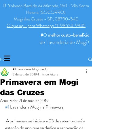
R. Yolanda Beraldo de Miranda, 160 - Vila Santa
Helena (SOCORRO)
Mogi das Cruzes - SP, 08790-540
Clique aqui para Whatsapp 11-98624-9945
#
O
melhor
custo-benefício
de Lavanderia de Mogi
!
Post
#1 Lavanderia Mogi das Cr
2 de set. de 2019
1 min de leitura
Primavera em Mogi
das Cruzes
Atualizado:
21 de nov. de 2019
#1
 Lavanderia Mogi na Primavera
 A primavera se inicia em 23 de setembro e é a 
estação do ano que se dedica a renovação da 