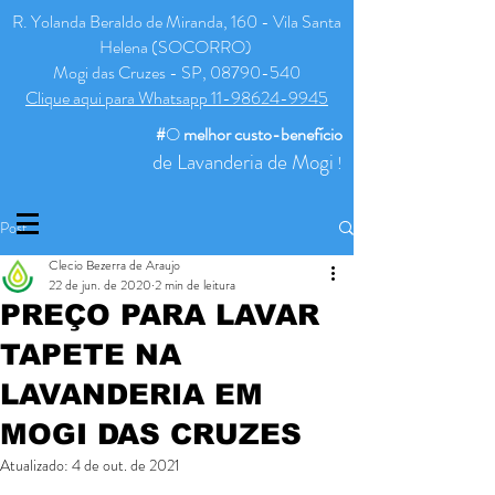
R. Yolanda Beraldo de Miranda, 160 - Vila Santa
Helena (SOCORRO)
Mogi das Cruzes - SP, 08790-540
Clique aqui para Whatsapp 11-98624-9945
#
O
melhor
custo-benefício
de Lavanderia de Mogi
!
Post
Clecio Bezerra de Araujo
22 de jun. de 2020
2 min de leitura
PREÇO PARA LAVAR
TAPETE NA
LAVANDERIA EM
MOGI DAS CRUZES
Atualizado:
4 de out. de 2021