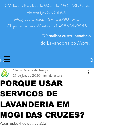
R. Yolanda Beraldo de Miranda, 160 - Vila Santa
Helena (SOCORRO)
Mogi das Cruzes - SP, 08790-540
Clique aqui para Whatsapp 11-98624-9945
#
O
melhor
custo-benefício
de Lavanderia de Mogi
!
Post
Clecio Bezerra de Araujo
29 de jun. de 2020
1 min de leitura
PORQUE USAR
SERVICOS DE
LAVANDERIA EM
MOGI DAS CRUZES?
Atualizado:
4 de out. de 2021