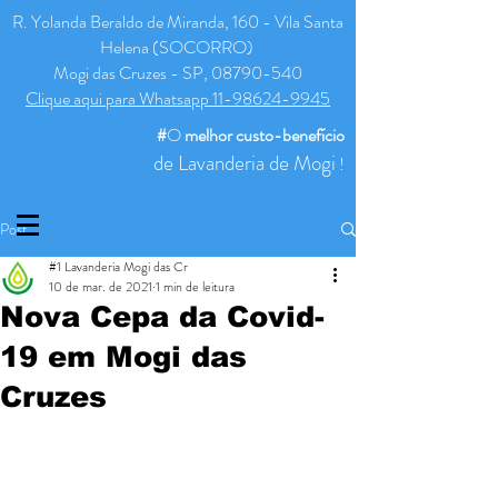
R. Yolanda Beraldo de Miranda, 160 - Vila Santa
Helena (SOCORRO)
Mogi das Cruzes - SP, 08790-540
Clique aqui para Whatsapp 11-98624-9945
#
O
melhor
custo-benefício
de Lavanderia de Mogi
!
Post
#1 Lavanderia Mogi das Cr
10 de mar. de 2021
1 min de leitura
Nova Cepa da Covid-
19 em Mogi das
Cruzes