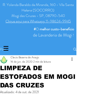
R. Yolanda Beraldo de Miranda, 160 - Vila Santa
Helena (SOCORRO)
Mogi das Cruzes - SP, 08790-540
Clique aqui para Whatsapp 11-98624-9945
#
O
melhor
custo-benefício
de Lavanderia de Mogi
!
Post
Clecio Bezerra de Araujo
16 de jun. de 2020
2 min de leitura
LIMPEZA DE
ESTOFADOS EM MOGI
DAS CRUZES
Atualizado:
4 de out. de 2021