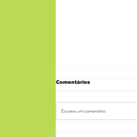
Comentários
Escreva um comentário
O que o Natal tem em
Comum com a