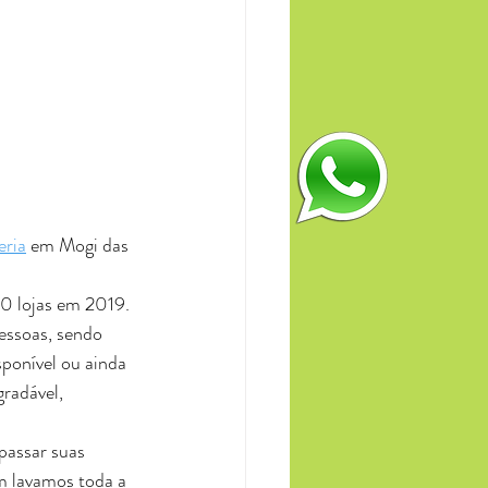
eria
 em Mogi das 
essoas, sendo 
ponível ou ainda 
radável, 
em lavamos toda a 