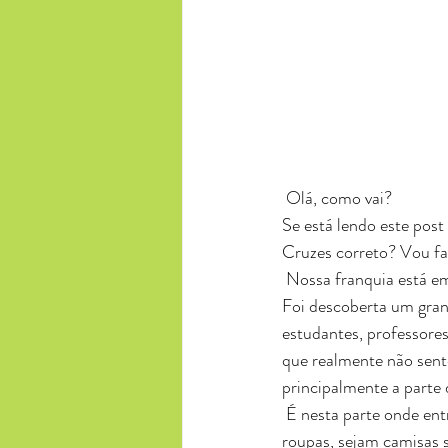
 Olá, como vai?
Se está lendo este post
Cruzes correto? Vou fa
 Nossa franquia está em pleno crescimento por todo Brasil, já contamos com mais de 20 lojas em 2019. 
Foi descoberta um gran
estudantes, professores
que realmente não sente
principalmente a parte 
 É nesta parte onde entramos, temos profissionais qualificados e treinados para lavar e passar suas 
roupas, sejam camisas s