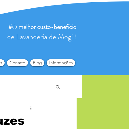
#
O
melhor
custo-benefício
de Lavanderia de Mogi
!
s
Contato
Blog
Informações
uzes