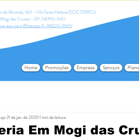
ldo de Miranda, 160 - Vila Santa Helena (SOCORRO)
Mogi das Cruzes - SP, 08790-540
que aqui para Whatsapp 11-98624-9945
Home
Promoções
Empresa
Serviços
Plano
aujo
21 de jan. de 2020
1 min de leitura
eria Em Mogi das Cr