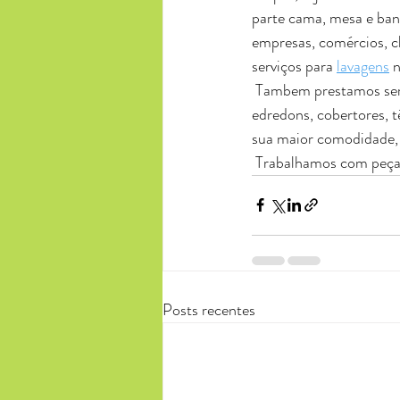
parte cama, mesa e banh
empresas, comércios, cl
serviços para 
lavagens
 
 Tambem prestamos serviços de impermeabilização e lavagem em sofás, lavamos tapetes, cortinas, 
edredons, cobertores, t
sua maior comodidade, 
 Trabalhamos com peças
Posts recentes