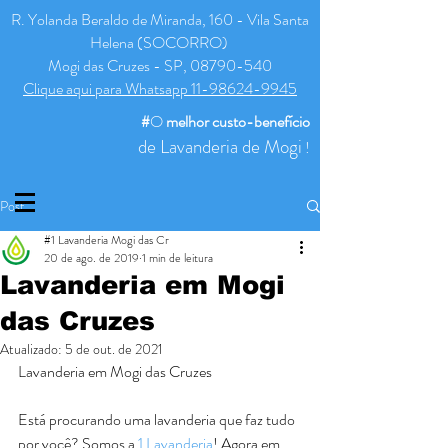
R. Yolanda Beraldo de Miranda, 160 - Vila Santa
Helena (SOCORRO)
Mogi das Cruzes - SP, 08790-540
Clique aqui para Whatsapp 11-98624-9945
#
O
melhor
custo-benefício
de Lavanderia de Mogi
!
Post
#1 Lavanderia Mogi das Cr
20 de ago. de 2019
1 min de leitura
Lavanderia em Mogi
das Cruzes
Atualizado:
5 de out. de 2021
Lavanderia em Mogi das Cruzes
Está procurando uma lavanderia que faz tudo 
por você? Somos a 
1 Lavanderia
! Agora em 