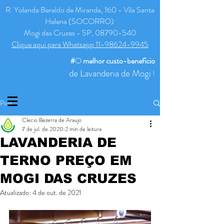
R. Yolanda Beraldo de Miranda, 160 - Vila Santa
Helena (SOCORRO)
Mogi das Cruzes - SP, 08790-540
Clique aqui para Whatsapp 11-98624-9945
#
O
melhor
custo-benefício
de Lavanderia de Mogi
!
Post
Clecio Bezerra de Araujo
7 de jul. de 2020
2 min de leitura
LAVANDERIA DE
TERNO PREÇO EM
MOGI DAS CRUZES
Atualizado:
4 de out. de 2021