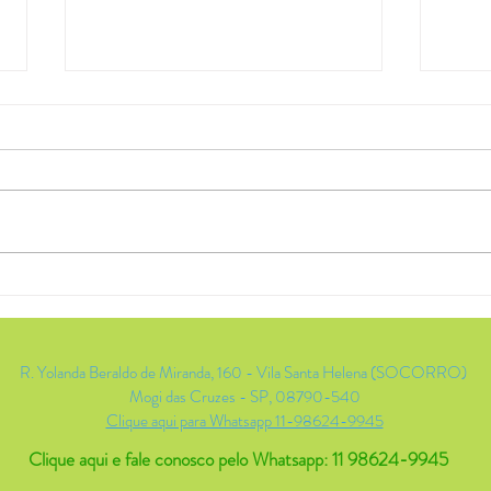
Lavanderia Mogi Das
Out
Cruzes Centro
Seu
das
R. Yolanda Beraldo de Miranda, 160 - Vila Santa Helena (SOCORRO)
Mogi das Cruzes - SP, 08790-540
Clique aqui para Whatsapp 11-98624-9945
Clique aqui e fale conosco pelo Whatsapp:
11 98624-9945