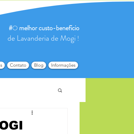
#
O
melhor
custo-benefício
de Lavanderia de Mogi
!
s
Contato
Blog
Informações
OGI