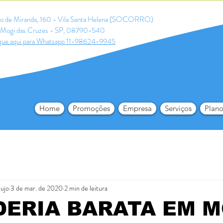
ldo de Miranda, 160 - Vila Santa Helena (SOCORRO)
Mogi das Cruzes - SP, 08790-540
que aqui para Whatsapp 11-98624-9945
Home
Promoções
Empresa
Serviços
Plano
aujo
3 de mar. de 2020
2 min de leitura
DERIA BARATA EM M