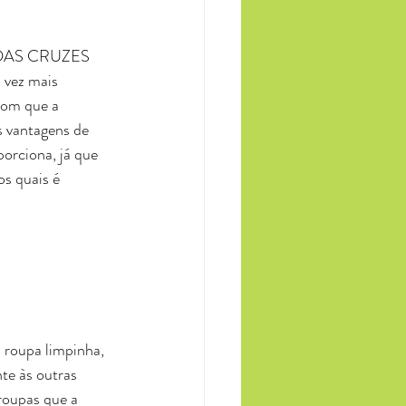
DAS CRUZES
 vez mais 
com que a 
s vantagens de 
orciona, já que 
s quais é 
 roupa limpinha, 
te às outras 
roupas que a 