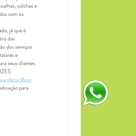
toalhas, colchas e 
dos com os 
do, já que é 
tro das 
ão dos serviços 
alares e 
ra seus clientes.
UZES
avanderia Mogi 
edicação para 