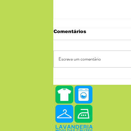
Comentários
Escreva um comentário
O que o Natal tem em
Comum com a
Lavanderia Mogi das
Cruzes