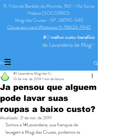
R. Yolanda Beraldo de Miranda, 160 - Vila Santa
Helena (SOCORRO)
Mogi das Cruzes - SP, 08790-540
Clique aqui para Whatsapp 11-98624-9945
#
O
melhor
custo-benefício
de Lavanderia de Mogi
!
Post
#1 Lavanderia Mogi das Cr
13 de mai. de 2019
1 min de leitura
Ja pensou que alguem
pode lavar suas
roupas a baixo custo?
Atualizado:
21 de nov. de 2019
Somos a 1#Lavanderia, sua franquia de 
lavagem e Mogi das Cruzes, podemos te 