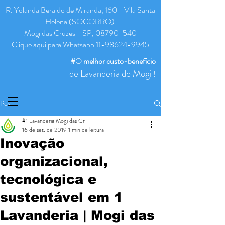
R. Yolanda Beraldo de Miranda, 160 - Vila Santa
Helena (SOCORRO)
Mogi das Cruzes - SP, 08790-540
Clique aqui para Whatsapp 11-98624-9945
#
O
melhor
custo-benefício
de Lavanderia de Mogi
!
Post
#1 Lavanderia Mogi das Cr
16 de set. de 2019
1 min de leitura
Inovação
organizacional,
tecnológica e
sustentável em 1
Lavanderia | Mogi das