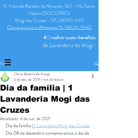
R. Yolanda Beraldo de Miranda, 160 - Vila Santa
Helena (SOCORRO)
Mogi das Cruzes - SP, 08790-540
Clique aqui para Whatsapp 11-98624-9945
#
O
melhor
custo-benefício
de Lavanderia de Mogi
!
Post
Clecio Bezerra de Araujo
3 de dez. de 2019
1 min de leitura
Dia da família | 1
Lavanderia Mogi das
Cruzes
Atualizado:
4 de out. de 2021
Dia da família |
 1 Lavanderia Mogi das Cruzes
.
Dia 08 de dezembro comemoramos o dia da 